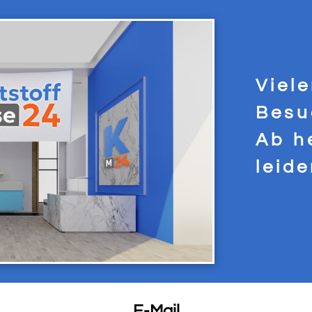
Viel
Besu
Ab h
leid
E-Mail