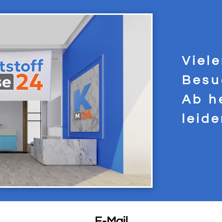
Viel
Besu
Ab h
leid
E-Mail