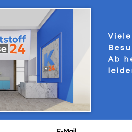
Viel
Besu
Ab h
leid
E-Mail